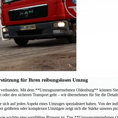
erstützung für Ihren reibungslosen Umzug
 verbunden. Mit dem **Umzugsunternehmen Oldenburg** können Sie sic
 oder den sicheren Transport geht – wir übernehmen für Sie die Details
e sich auf jeden Aspekt eines Umzuges spezialisiert haben. Von der in
bei größeren oder komplexen Umzügen zeigt sich die Stärke unseres prof
ie wichtig eine sorgfältige Planung ist. Das **Umzugsunternehmen Old