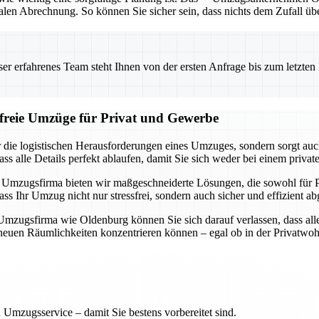
alen Abrechnung. So können Sie sicher sein, dass nichts dem Zufall üb
 erfahrenes Team steht Ihnen von der ersten Anfrage bis zum letzten Ka
sfreie Umzüge für Privat und Gewerbe
ie logistischen Herausforderungen eines Umzuges, sondern sorgt auch d
dass alle Details perfekt ablaufen, damit Sie sich weder bei einem 
lle Umzugsfirma bieten wir maßgeschneiderte Lösungen, die sowohl für 
Ihr Umzug nicht nur stressfrei, sondern auch sicher und effizient ab
n Umzugsfirma wie Oldenburg können Sie sich darauf verlassen, dass al
 neuen Räumlichkeiten konzentrieren können – egal ob in der Privatw
 Umzugsservice – damit Sie bestens vorbereitet sind.