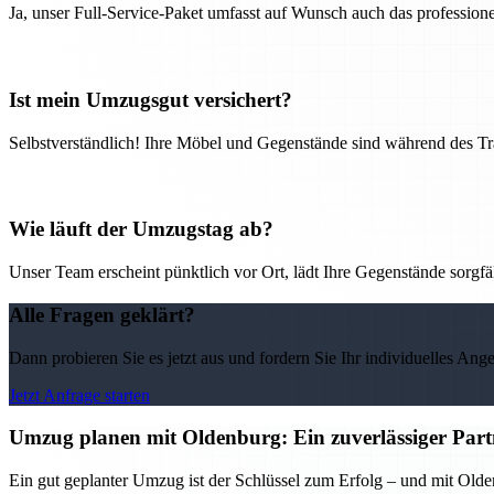
Ja, unser Full-Service-Paket umfasst auf Wunsch auch das professio
Ist mein Umzugsgut versichert?
Selbstverständlich! Ihre Möbel und Gegenstände sind während des Tra
Wie läuft der Umzugstag ab?
Unser Team erscheint pünktlich vor Ort, lädt Ihre Gegenstände sorgfälti
Alle Fragen geklärt?
Dann probieren Sie es jetzt aus und fordern Sie Ihr individuelles Ang
Jetzt Anfrage starten
Umzug planen mit Oldenburg: Ein zuverlässiger Partn
Ein gut geplanter Umzug ist der Schlüssel zum Erfolg – und mit Olden