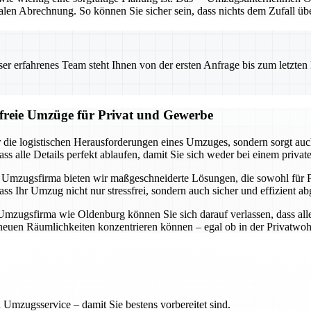
alen Abrechnung. So können Sie sicher sein, dass nichts dem Zufall üb
 erfahrenes Team steht Ihnen von der ersten Anfrage bis zum letzten Ka
sfreie Umzüge für Privat und Gewerbe
ie logistischen Herausforderungen eines Umzuges, sondern sorgt auch d
dass alle Details perfekt ablaufen, damit Sie sich weder bei einem 
lle Umzugsfirma bieten wir maßgeschneiderte Lösungen, die sowohl für 
Ihr Umzug nicht nur stressfrei, sondern auch sicher und effizient ab
n Umzugsfirma wie Oldenburg können Sie sich darauf verlassen, dass al
 neuen Räumlichkeiten konzentrieren können – egal ob in der Privatw
 Umzugsservice – damit Sie bestens vorbereitet sind.