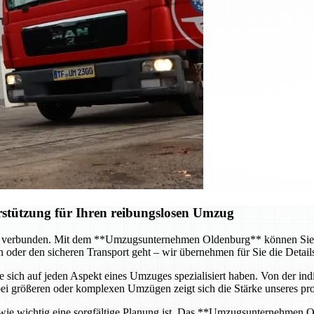
erstützung für Ihren reibungslosen Umzug
 verbunden. Mit dem **Umzugsunternehmen Oldenburg** können Sie sic
 oder den sicheren Transport geht – wir übernehmen für Sie die Details
e sich auf jeden Aspekt eines Umzuges spezialisiert haben. Von der in
bei größeren oder komplexen Umzügen zeigt sich die Stärke unseres prof
ie wichtig eine sorgfältige Planung ist. Das **Umzugsunternehmen Old