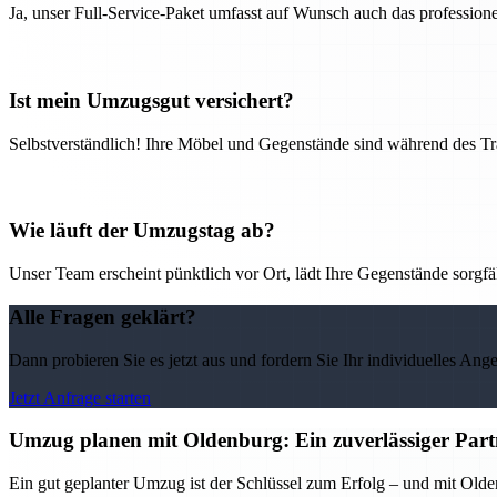
Ja, unser Full-Service-Paket umfasst auf Wunsch auch das professio
Ist mein Umzugsgut versichert?
Selbstverständlich! Ihre Möbel und Gegenstände sind während des Tra
Wie läuft der Umzugstag ab?
Unser Team erscheint pünktlich vor Ort, lädt Ihre Gegenstände sorgfälti
Alle Fragen geklärt?
Dann probieren Sie es jetzt aus und fordern Sie Ihr individuelles Ang
Jetzt Anfrage starten
Umzug planen mit Oldenburg: Ein zuverlässiger Partn
Ein gut geplanter Umzug ist der Schlüssel zum Erfolg – und mit Olden