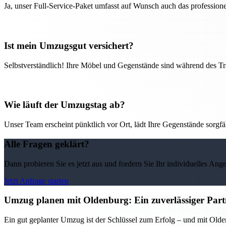
Ja, unser Full-Service-Paket umfasst auf Wunsch auch das professio
Ist mein Umzugsgut versichert?
Selbstverständlich! Ihre Möbel und Gegenstände sind während des Tra
Wie läuft der Umzugstag ab?
Unser Team erscheint pünktlich vor Ort, lädt Ihre Gegenstände sorgfälti
Alle Fragen geklärt?
Dann probieren Sie es jetzt aus und fordern Sie Ihr individuelles Ang
Jetzt Anfrage starten
Umzug planen mit Oldenburg: Ein zuverlässiger Partn
Ein gut geplanter Umzug ist der Schlüssel zum Erfolg – und mit Olden