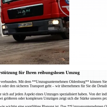
erstützung für Ihren reibungslosen Umzug
 verbunden. Mit dem **Umzugsunternehmen Oldenburg** können Sie sic
 oder den sicheren Transport geht – wir übernehmen für Sie die Details
e sich auf jeden Aspekt eines Umzuges spezialisiert haben. Von der in
bei größeren oder komplexen Umzügen zeigt sich die Stärke unseres prof
ie wichtig eine sorgfältige Planung ist. Das **Umzugsunternehmen Old