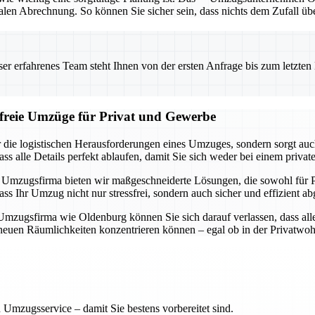
alen Abrechnung. So können Sie sicher sein, dass nichts dem Zufall üb
 erfahrenes Team steht Ihnen von der ersten Anfrage bis zum letzten Ka
sfreie Umzüge für Privat und Gewerbe
ie logistischen Herausforderungen eines Umzuges, sondern sorgt auch d
dass alle Details perfekt ablaufen, damit Sie sich weder bei einem 
lle Umzugsfirma bieten wir maßgeschneiderte Lösungen, die sowohl für 
Ihr Umzug nicht nur stressfrei, sondern auch sicher und effizient ab
n Umzugsfirma wie Oldenburg können Sie sich darauf verlassen, dass al
 neuen Räumlichkeiten konzentrieren können – egal ob in der Privatw
 Umzugsservice – damit Sie bestens vorbereitet sind.